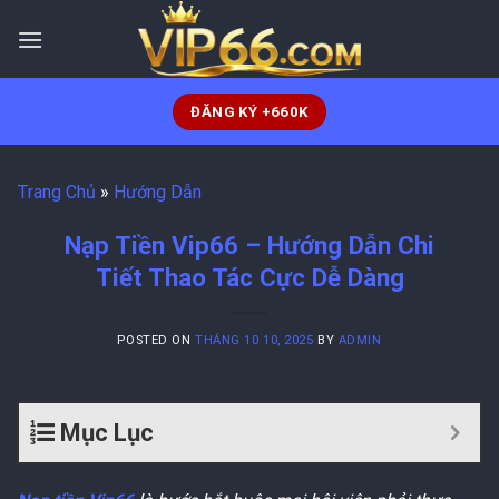
Skip
to
content
ĐĂNG KÝ +660K
Trang Chủ
»
Hướng Dẫn
Nạp Tiền Vip66 – Hướng Dẫn Chi
Tiết Thao Tác Cực Dễ Dàng
POSTED ON
THÁNG 10 10, 2025
BY
ADMIN
Mục Lục