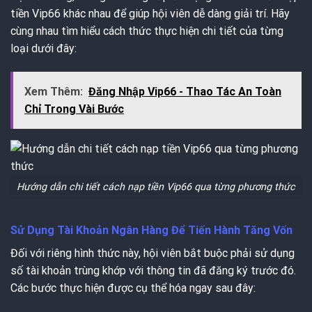
tiền Vip66 khác nhau để giúp hội viên dễ dàng giải trí. Hãy
cùng nhau tìm hiểu cách thức thực hiện chi tiết của từng
loại dưới đây:
Xem Thêm:
​Đăng Nhập Vip66 - Thao Tác An Toàn
Chỉ Trong Vài Bước
Hướng dẫn chi tiết cách nạp tiền Vip66 qua từng phương thức
Sử Dụng Tài Khoản Ngân Hàng Để Tiến Hành Tăng Vốn
Đối với riêng hình thức này, hội viên bắt buộc phải sử dụng
số tài khoản trùng khớp với thông tin đã đăng ký trước đó.
Các bước thực hiện được cụ thể hóa ngay sau đây: