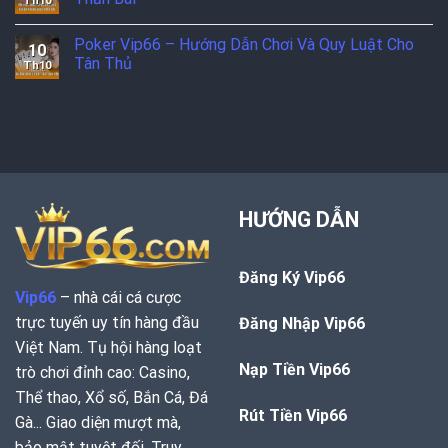
Th10
Poker Vip66 – Hướng Dẫn Chơi Và Quy Luật Cho
10
Tân Thủ
Th10
HƯỚNG DẪN
Đăng Ký Vip66
Vip66
– nhà cái cá cược
trực tuyến uy tín hàng đầu
Đăng Nhập Vip66
Việt Nam. Tụ hội hàng loạt
Nạp Tiền Vip66
trò chơi đỉnh cao: Casino,
Thể thao, Xổ số, Bắn Cá, Đá
Rút Tiền Vip66
Gà... Giao diện mượt mà,
bảo mật tuyệt đối. Truy