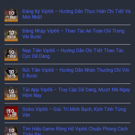
Đăng Ký Vip66 – Hướng Dẫn Thực Hiện Chi Tiết Và
10
Mới Nhất
Th10
​Đăng Nhập Vip66 – Thao Tác An Toàn Chỉ Trong
10
Vài Bước
Th10
Nạp Tiền Vip66 – Hướng Dẫn Chi Tiết Thao Tác
10
Cực Dễ Dàng
Th10
Rút Tiền Vip66 – Hướng Dẫn Nhận Thưởng Chỉ Với
10
3 Bước
Th10
Tải App Vip66 – Truy Cập Dễ Dàng, Mượt Mà Ngay
10
Hôm Nay
Th10
Sicbo Vip66 – Giải Trí Minh Bạch, Kịch Tính Từng
10
Ván
Th10
Tìm Hiểu Game Rồng Hổ Vip66 Chuẩn Phong Cách
10
Thần Bài