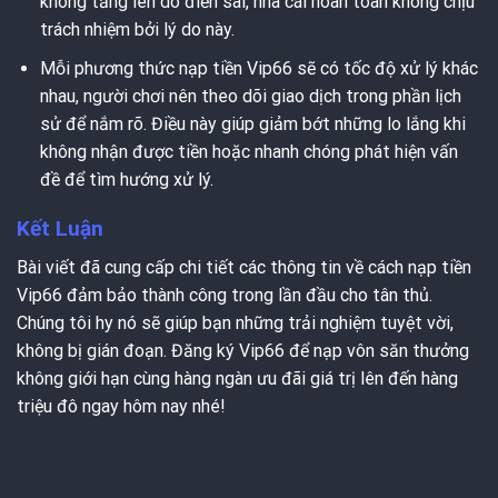
không tăng lên do điền sai, nhà cái hoàn toàn không chịu
trách nhiệm bởi lý do này.
Mỗi phương thức nạp tiền Vip66 sẽ có tốc độ xử lý khác
nhau, người chơi nên theo dõi giao dịch trong phần lịch
sử để nắm rõ. Điều này giúp giảm bớt những lo lắng khi
không nhận được tiền hoặc nhanh chóng phát hiện vấn
đề để tìm hướng xử lý.
Kết Luận
Bài viết đã cung cấp chi tiết các thông tin về cách nạp tiền
Vip66 đảm bảo thành công trong lần đầu cho tân thủ.
Chúng tôi hy nó sẽ giúp bạn những trải nghiệm tuyệt vời,
không bị gián đoạn. Đăng ký Vip66 để nạp vôn săn thưởng
không giới hạn cùng hàng ngàn ưu đãi giá trị lên đến hàng
triệu đô ngay hôm nay nhé!