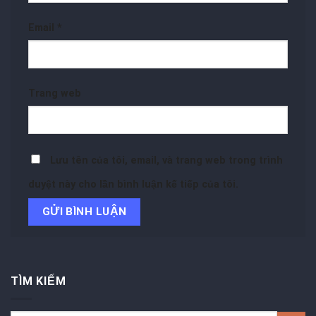
Email
*
Trang web
Lưu tên của tôi, email, và trang web trong trình
duyệt này cho lần bình luận kế tiếp của tôi.
TÌM KIẾM