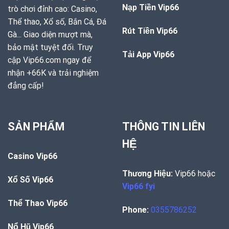
Nạp Tiền Vip66
trò chơi đỉnh cao: Casino,
Thể thao, Xổ số, Bắn Cá, Đá
Rút Tiền Vip66
Gà... Giao diện mượt mà,
bảo mật tuyệt đối. Truy
Tải App Vip66
cập Vip66.com ngay để
nhận +66K và trải nghiệm
đẳng cấp!
SẢN PHẨM
THÔNG TIN LIÊN
HỆ
Casino Vip66
Thương Hiệu:
Vip66 hoặc
Xổ Số Vip66
Vip66 fyi
Thể Thao Vip66
Phone:
0355786252
Nổ Hũ Vip66